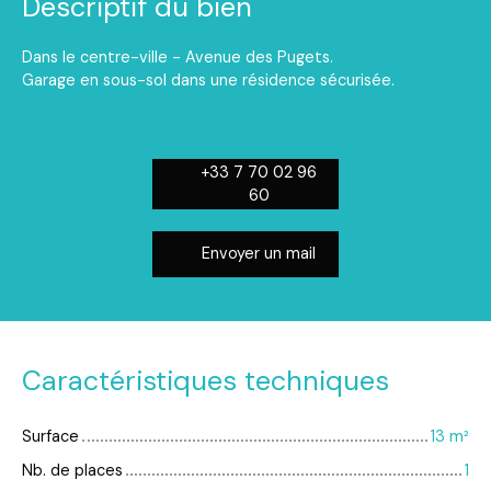
Descriptif du bien
Dans le centre-ville - Avenue des Pugets.
Garage en sous-sol dans une résidence sécurisée.
+33 7 70 02 96
60
Envoyer un mail
Caractéristiques techniques
Surface
13
m²
Nb. de places
1