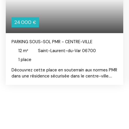
24 000
€
PARKING SOUS-SOL PMR - CENTRE-VILLE
12
m²
Saint-Laurent-du-Var 06700
1
place
Découvrez cette place en souterrain aux normes PMR
dans une résidence sécurisée dans le centre-ville.
Pour accéder au sous-sol en voiture, il vous suffira
d'emprunter un monte-charges très fonctionnel.
Idéale pour tout type de véhicule, vous pourrez y
stationner votre voiture en toute sérénité.