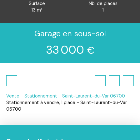
Surface
Nb. de places
13
m²
1
Garage en sous-sol
33 000
€
Vente
Stationnement
Saint-Laurent-du-Var 06700
Stationnement à vendre, 1 place - Saint-Laurent-du-Var
06700