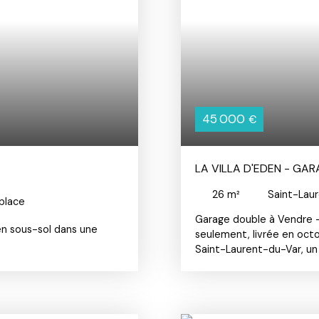
45 000
€
LA VILLA D'EDEN - GA
26
m²
Saint-Lau
place
Garage double à Vendre 
en sous-sol dans une
seulement, livrée en oct
Saint-Laurent-du-Var, un
immédiate du centre-vil
fermé de 26 m² (10m x 2,
dans un immeuble aux no
(RE2020). L'acquisition p