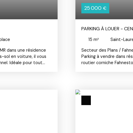
25 000
€
PARKING À LOUER - CEN
place
15
m²
Saint-Lau
PMR dans une résidence
Secteur des Plans / Fahn
-sol en voiture, il vous
Parking à vendre dans ré
nel. Idéale pour tout
routier corniche Fahnesto
voiture en toute sérénité.
fermeture en garage.