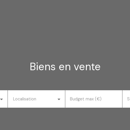
Biens en vente
Localisation
Budget max (€)
S