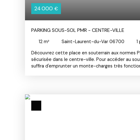
24 000
€
PARKING SOUS-SOL PMR - CENTRE-VILLE
12
m²
Saint-Laurent-du-Var 06700
1
Découvrez cette place en souterrain aux normes 
sécurisée dans le centre-ville. Pour accéder au sous
suffira d'emprunter un monte-charges très fonction
type de véhicule, vous pourrez y stationner votre 