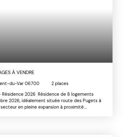
RAGES À VENDRE
rent-du-Var 06700
2
places
- Résidence 2026 Résidence de 8 logements
obre 2026, idéalement située route des Pugets à
 secteur en pleine expansion à proximité
le et de toutes commodités. Ce double garage
64m) vous garantit un stationnement sécurisé,
rmes de construction dernière génération
rofite des conditions avantageuses réservées aux