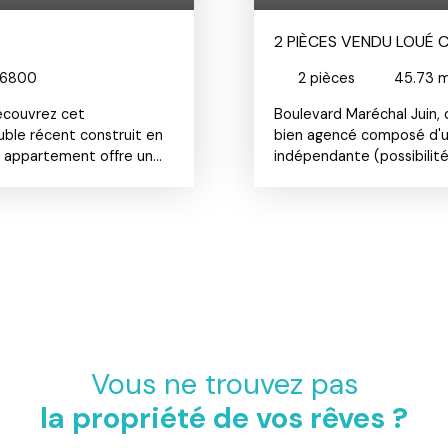
2 PIÈCES VENDU LOUÉ 
06800
2
pièces
45.73
m
écouvrez cet
Boulevard Maréchal Juin,
ble récent construit en
bien agencé composé d'un 
t appartement offre un
indépendante (possibilité
une salle de bains , et
bains. Toutes les pièces 
étages, cet appartement
compètent cet apparteme
errasse de 5 m² vous
locataire en place depui
lein air. Le
ant une solution pratique
t libre et prêt à être
es de l'immeuble sont en
et bien entretenu. Le
ent une touche de
e. Les fenêtres à double
Vous ne trouvez pas
e la conformité PMR
-est offre une lumière
la propriété de vos rêves ?
manquez pas cette