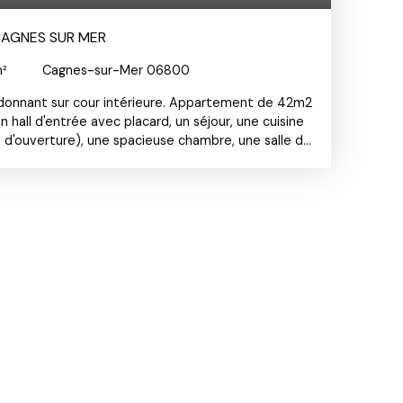
CAGNES SUR MER
²
Cagnes-sur-Mer 06800
 donnant sur cour intérieure. Appartement de 42m2
hall d'entrée avec placard, un séjour, une cuisine
 d'ouverture), une spacieuse chambre, une salle de
donnent sur une terrasse. Une cave et un parking
nt. Vendu loué bail vide 865€/ mois CC avec
s 1994.