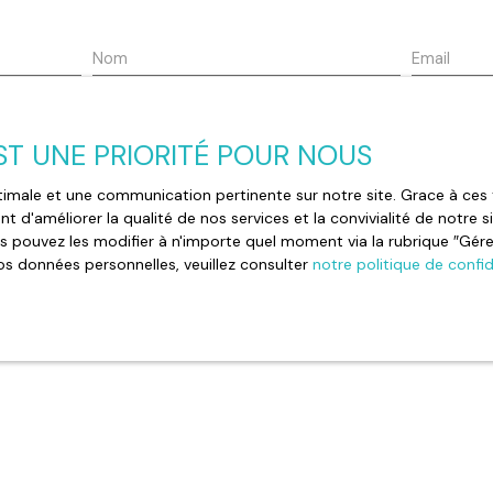
çu et prêt à être
une visite et imaginez-
. À proximité, vous
Nom
Email
s écoles, des
t votre quotidien.
e bien
Localisation
Budget max (€)
artement
Cagnes-sur-Mer (06800)
EST UNE PRIORITÉ POUR NOUS
optimale et une communication pertinente sur notre site. Grace à c
t d'améliorer la qualité de nos services et la convivialité de notre 
 de mes données personnelles conformément au RGPD. Si vous ne s
 pouvez les modifier à n'importe quel moment via la rubrique ″Gérer 
par voie téléphonique, vous pouvez vous inscrire gratuitement sur
os données personnelles, veuillez consulter
notre politique de confid
 prévu par l'article L223-1 du code de la consommation, sur le si
r courrier adressé à :
e Bloctel, CS 61311, 41013 BLOIS CEDEX.
le traitement de vos données personnelles, veuillez consulter notr
Recevoir des annonces