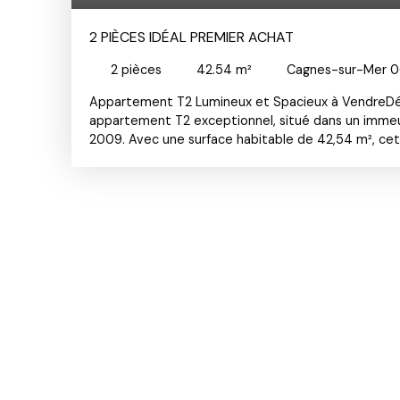
2 PIÈCES IDÉAL PREMIER ACHAT
2
pièces
42.54
m²
Cagnes-sur-Mer 
Appartement T2 Lumineux et Spacieux à VendreD
appartement T2 exceptionnel, situé dans un immeu
2009. Avec une surface habitable de 42,54 m², ce
séjour spacieux de 22 m², une chambre confortable, 
des WC;Au premier étage d'un immeuble de trois 
bénéficie d'un ascenseur pour un accès facile. La t
permettra de profiter des moments de détente en p
stationnement intérieur est également inclus, offr
pour votre véhicule. L'appartement est actuellemen
personnalisé selon vos goûts. Les parties commun
bon état, garantissant un environnement agréable 
chauffage individuel et la cuisine américaine ajout
modernité et de fonctionnalité à cet espace de vi
vitrage assurent une isolation optimale, tandis qu
garantit l'accessibilité pour tous. L'exposition nord
naturelle agréable tout au long de la journée. Ne 