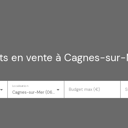
s en vente à Cagnes-sur
Localisation
Budget max (€)
S
Cagnes-sur-Mer (06800)