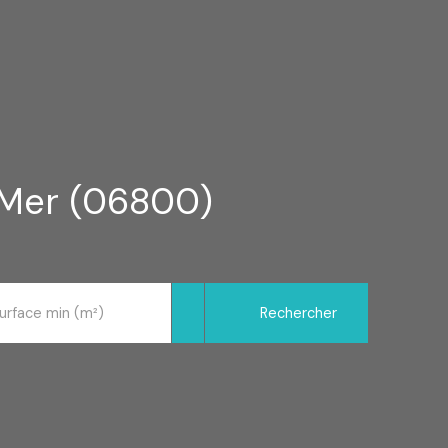
-Mer (06800)
Rechercher
urface min (m²)