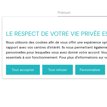
opportunité de posséder un appartement bien con
personnalisé. Contactez-nous dès aujourd'hui pour 
vous vivre dans cet espace lumineux et confortable
Prénom
trouverez plusieurs commodités pratiques, dont de
commerces et des transports en commun, facilitan
Type d'offre
Type d
Vente
App
LE RESPECT DE VOTRE VIE PRIVÉE 
Pièces min
Nous utilisons des cookies afin de vous offrir une expérience 
rapport avec vos centres d'intérêt. Ils nous permettent égalemen
J'accepte le traitement
personnelles pour lesquelles vous avez donné votre accord. Vous
prospection commerciale 
essentiels à son fonctionnement. Pour plus d'informations sur v
démarchage téléphonique,
www.bloctel.gouv.fr ou pa
Tout accepter
Tout refuser
Personnaliser
Société Worldline, Servic
Pour en savoir plus sur 