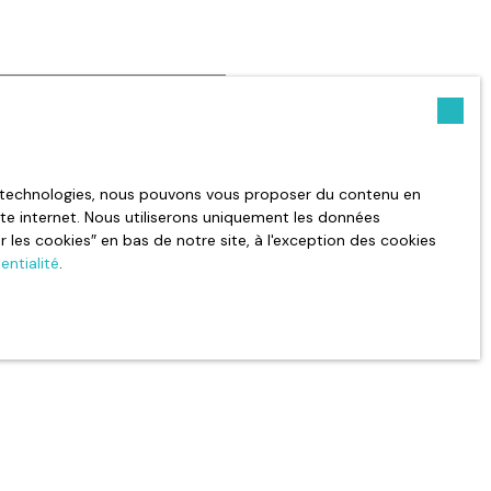
Surface min (m²)
es technologies, nous pouvons vous proposer du contenu en
site internet. Nous utiliserons uniquement les données
ouhaitez pas faire l'objet de
les cookies″ en bas de notre site, à l'exception des cookies
 la liste d'opposition au
entialité
.
te Internet
e
politique de confidentialité
.