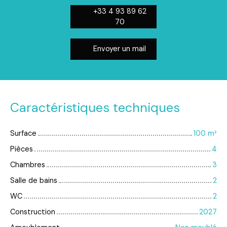
+33 4 93 89 62
70
Envoyer un mail
Caractéristiques techniques
Surface
100
m²
Pièces
4
Chambres
3
Salle de bains
2
WC
2
Construction
2027