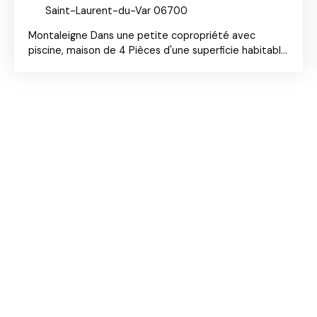
Saint-Laurent-du-Var 06700
Montaleigne Dans une petite copropriété avec
piscine, maison de 4 Pièces d'une superficie habitable
de 110m² mitoyenne. Elle se compose d'un séjour
d'angle de 42m² avec emplacement pour la cuisine
avec une belle hauteur sous plafond avec charpente
apparente donnant sur un jardin offrant une vue
dégagée sur la mer et les montagnes. Pour le côté
nuit 3 chambres dont deux avec salle de bains et
possibilité de créer une troisième salle d'eau dans la
dernière. 1 Garage double et du stationnements
collectif dans dans la copropriété