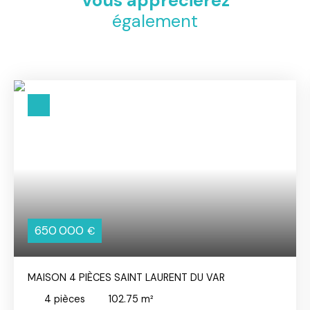
Vous apprécierez
également
650 000
€
MAISON 4 PIÈCES SAINT LAURENT DU VAR
4
pièces
102.75
m²