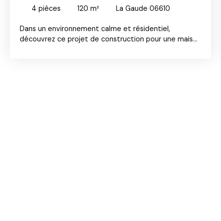
4
pièces
120
m²
La Gaude 06610
Dans un environnement calme et résidentiel,
découvrez ce projet de construction pour une maison
individuelle d'une surface de 120m²,possibilité 100m²
de plain pied si vous le souhaitez. Possibilité garage
d'une surface de 17m². 3 lots de terrains sont
disponibles : - Terrain 501m² : 289 000€ - Terrain
531m² : 299 000€ - Terrain 640m² : 309 000€ Ce
projet est situé dans un petit ensemble de 4 lots.
tous les lots sont viabilisés, raccordés au tout à
l'égout, et étude de sol déjà réalisée. Le terrain est
piscinable. Un estimatif de travaux a été pensé pour
120m² mais selon votre budget vous pouvez
construire jusqu'à 230m² habitables. Vous êtes libres
de tout constructeur. Vous souhaitez obtenir plus
d'informations, dont des visuels, des plans
d'implantation et un chiffrage ? Contactez nous ! Un
avantage financier souvent méconnu : en faisant
construire, les frais de notaire sont calculés
uniquement sur le prix du terrain. Ainsi, ce projet de