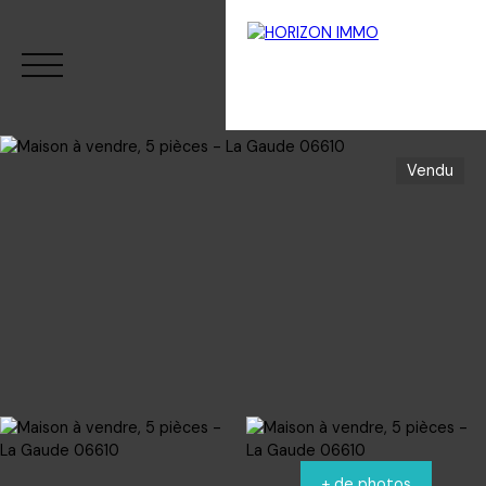
Vendu
Menu
Estimation
+ de photos