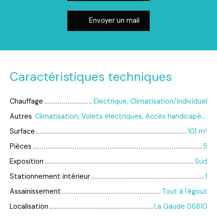
Envoyer un mail
Caractéristiques techniques
Chauffage
Electrique, Climatisation/Individuel
Autres
Climatisation, Volets électriques, Accès handicapés, Visiophone
Surface
101
m²
Pièces
5
Exposition
Sud
Stationnement intérieur
1
Assainissement
Tout à l'égout
Localisation
La Gaude 06610