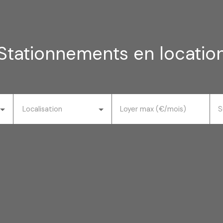
Stationnements en locatio
Localisation
Loyer max (€/mois)
S