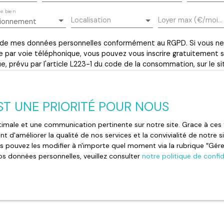
e bien
Localisation
Loyer max (€/mois)
tionnement
 de mes données personnelles conformément au RGPD. Si vous ne s
par voie téléphonique, vous pouvez vous inscrire gratuitement sur
 prévu par l'article L223-1 du code de la consommation, sur le si
r courrier adressé à :
e Bloctel, CS 61311, 41013 BLOIS CEDEX.
EST UNE PRIORITÉ POUR NOUS
le traitement de vos données personnelles, veuillez consulter notr
optimale et une communication pertinente sur notre site. Grace à c
t d'améliorer la qualité de nos services et la convivialité de notre 
 pouvez les modifier à n'importe quel moment via la rubrique ″Gérer 
Recevoir des annonces
os données personnelles, veuillez consulter
notre politique de confid