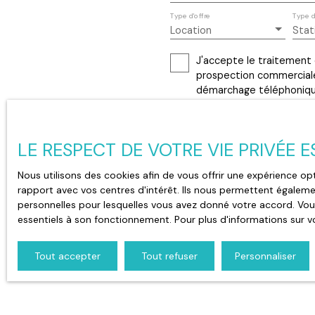
Type d'offre
Type d
Location
Sta
J'accepte le traitement
prospection commerciale 
démarchage téléphonique,
www.bloctel.gouv.fr ou pa
Société Worldline, Servic
LE RESPECT DE VOTRE VIE PRIVÉE 
Pour en savoir plus sur 
Nous utilisons des cookies afin de vous offrir une expérience 
rapport avec vos centres d'intérêt. Ils nous permettent égalemen
personnelles pour lesquelles vous avez donné votre accord. Vous
essentiels à son fonctionnement. Pour plus d'informations sur v
Tout accepter
Tout refuser
Personnaliser