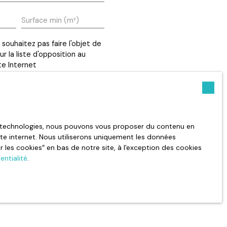
Surface min (m²)
ouhaitez pas faire l'objet de
 la liste d'opposition au
te Internet
e
politique de confidentialité
.
es technologies, nous pouvons vous proposer du contenu en
site internet. Nous utiliserons uniquement les données
les cookies″ en bas de notre site, à l'exception des cookies
entialité
.