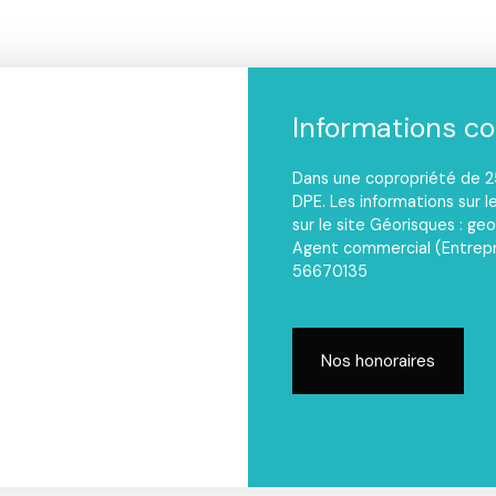
Informations c
Dans une copropriété de 25
DPE. Les informations sur l
sur le site Géorisques : geo
Agent commercial (Entrepr
56670135
Nos honoraires