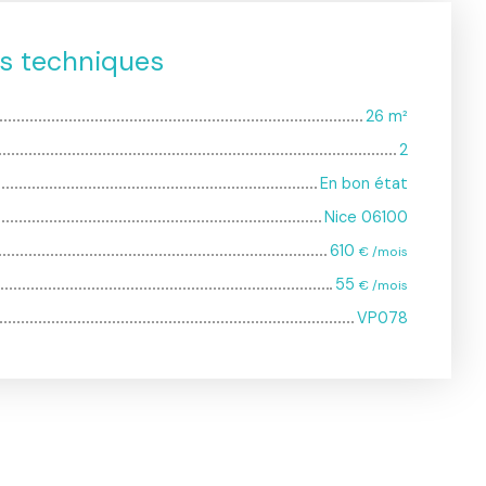
es techniques
26
m²
2
En bon état
Nice 06100
610
€ /mois
55
€ /mois
VP078