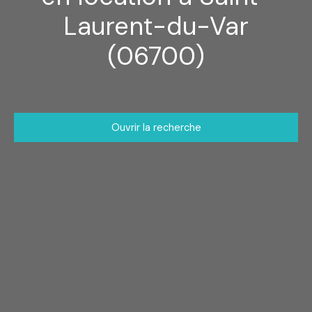
Laurent-du-Var
(06700)
Ouvrir la recherche
Type d'offre
Location
Type de bien
Local commercial
Localisation
Saint-Laurent-du-Var (06700)
Loyer max (€/mois)