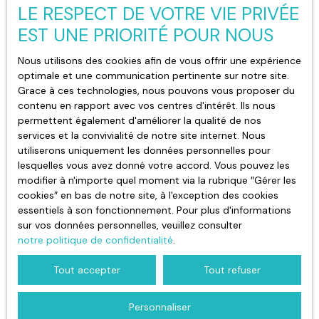
souhaitez pas faire l'objet de prospection
LE RESPECT DE VOTRE VIE PRIVÉE
commerciale par voie téléphonique, vous
EST UNE PRIORITÉ POUR NOUS
pouvez vous inscrire gratuitement sur la liste
d'opposition au démarchage téléphonique,
Nous utilisons des cookies afin de vous offrir une expérience
prévu par l'article L223-1 du code de la
optimale et une communication pertinente sur notre site.
consommation, sur le site Internet
Grace à ces technologies, nous pouvons vous proposer du
www.bloctel.gouv.fr ou par courrier adressé à :
contenu en rapport avec vos centres d'intérêt. Ils nous
permettent également d'améliorer la qualité de nos
Société Worldline, Service Bloctel, CS 61311,
services et la convivialité de notre site internet. Nous
41013 BLOIS CEDEX.
utiliserons uniquement les données personnelles pour
lesquelles vous avez donné votre accord. Vous pouvez les
Pour en savoir plus sur le traitement de vos
modifier à n'importe quel moment via la rubrique ″Gérer les
données personnelles, veuillez consulter notre
cookies″ en bas de notre site, à l'exception des cookies
politique de confidentialité
.
essentiels à son fonctionnement. Pour plus d'informations
sur vos données personnelles, veuillez consulter
notre politique de confidentialité
.
Recevoir des annonces
Tout accepter
Tout refuser
Personnaliser