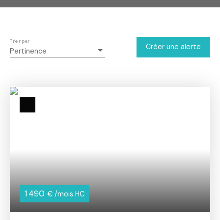
Trier par
Créer une alerte
Pertinence
1 490
€ /mois HC